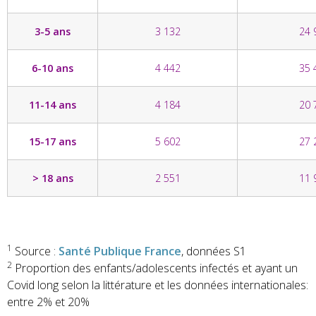
3-5 ans
3 132
24 
6-10 ans
4 442
35 
11-14 ans
4 184
20 
15-17 ans
5 602
27 
> 18 ans
2 551
11 
1
Source :
Santé Publique France
, données S1
2
Proportion des enfants/adolescents infectés et ayant un
Covid long selon la littérature et les données internationales:
entre 2% et 20%