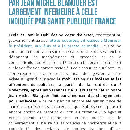
par jean michel blanquer est
largement inferieure à celle
indiquée par sante publique France
Ecole et Famille Oubliées ne cesse d’alerter
, s’adressant au
gouvernement via des
lettres ouvertes, adressées à Monsieur
le Président, aux élus et à la presse et media.
Le Groupe
continue sa mobilisation sur les réseaux sociaux, où ses membre
dénoncent les incohérences du protocole et de la
communication du Ministre de l’Education Nationale, notamment
sur les chiffres de contamination à l’École et sur les purificateurs,
alerte reprises par la presse. Le scandale de la gestion sanitaire
éclate au grand jour avec
la mobilisation des lycéens et les
affrontements policiers, à partir de la rentrée du 2
Novembre, après les vacances de la Toussaint : le Ministre
Jean-Michel Blanquer finit par annoncer des changements
pour les lycées.
A ce jour, rien n’a encore été mis en place de
manière organisée et structurée, chaque établissement pouvant
encore choisir de recourir ou non au distanciel. Collèges et
écoles élémentaires demeurent encore oubliés par le
gouvernement, à l’heure où les preuves de l’incidence et de la
contagiosité des enfants, de toutes tranches d’âges,