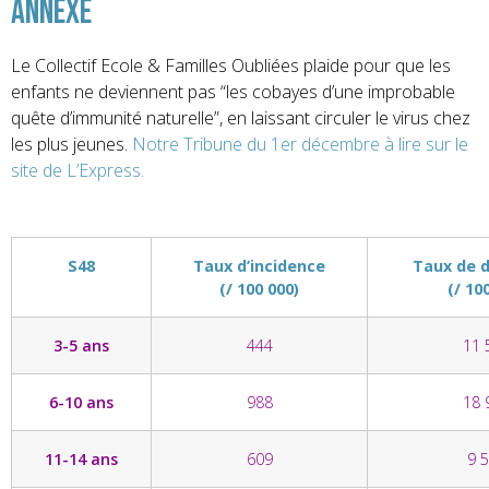
Annexe
Le Collectif Ecole & Familles Oubliées plaide pour que les
enfants ne deviennent pas “les cobayes d’une improbable
quête d’immunité naturelle”, en laissant circuler le virus chez
les plus jeunes.
Notre Tribune du 1er décembre à lire sur le
site de L’Express.
S48
Taux d’incidence
Taux de 
(/ 100 000)
(/ 10
3-5 ans
444
11 
6-10 ans
988
18 
11-14 ans
609
9 