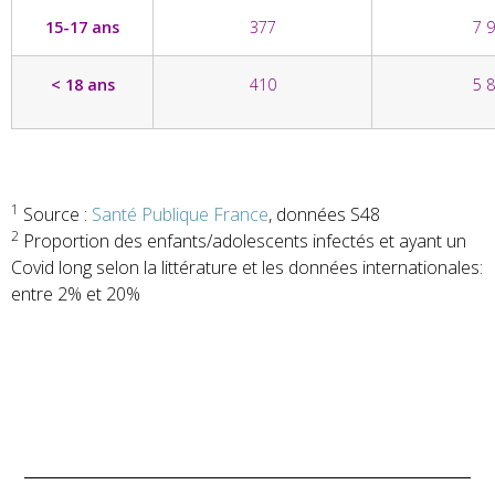
15-17 ans
377
7 
< 18 ans
410
5 
1
Source :
Santé Publique France
, données S48
2
Proportion des enfants/adolescents infectés et ayant un
Covid long selon la littérature et les données internationales:
entre 2% et 20%