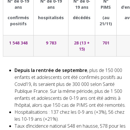
N° de 0-19
N° de 0-19
N° de 0-
N°
ans
ans
19 ans
PIMS
d’e
confirmés
hospitalisés
décédés
(au
av
positifs
21/11)
1 5
48 348
9 783
28 (13 +
701
15)
Depuis la rentrée de septembre
, plus de 150 000
enfants et adolescents ont été confirmés positifs au
Covid19, ils seraient plus de 300 000 selon Santé
Publique France. Sur la même période, plus de 1 500
enfants et adolescents de 0-19 ans ont été admis à
l’hôpital, alors que 150 cas de PIMS ont été remontés.
Hospitalisations : 137 chez les 0-9 ans (+3%), 56 chez
les 10-19 ans (+21%).
Taux d’incidence national S48 en hausse, 578 pour les